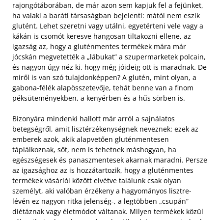
rajongótáborában, de már azon sem kapjuk fel a fejünket,
ha valaki a baráti társaságban bejelenti: mától nem eszik
glutént. Lehet szeretni vagy utálni, egyetérteni vele vagy a
kákán is csomót keresve hangosan tiltakozni ellene, az
igazság az, hogy a gluténmentes termékek mára már
jócskán megvetették a „lábukat” a szupermarketek polcain,
és nagyon úgy néz ki, hogy még jóideig ott is maradnak. De
miről is van szó tulajdonképpen? A glutén, mint olyan, a
gabona-félék alapösszetevője, tehát benne van a finom
péksüteményekben, a kenyérben és a hűs sörben is.
Bizonyára mindenki hallott már arról a sajnálatos
betegségről, amit lisztérzékenységnek neveznek: ezek az
emberek azok, akik alapvetően gluténmentesen
táplálkoznak, sőt, nem is tehetnek máshogyan, ha
egészségesek és panaszmentesek akarnak maradni. Persze
az igazsághoz az is hozzátartozik, hogy a gluténmentes
termékek vásárlói között elvétve találunk csak olyan
személyt, aki valóban érzékeny a hagyományos lisztre-
lévén ez nagyon ritka jelenség-, a legtöbben „csupán”
diétáznak vagy életmódot váltanak. Milyen termékek közül