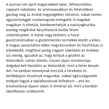
A quinoa név apró magocskákat takar, felhasználása
roppant sokoldalú. Az aminosavakban és fehérjékben
gazdag mag az Andok hegységében őshonos, sokak nemes
egyszerűséggel csodamagnak emlegetik. A magokat
magában is ehetjük, belekeverhetjük a natúrjoghurtba,
esetleg megőrölve készíthetünk belőle finom
süteményeket. A másik nagy kedvenc a hazai
gasztronómiában a gluténmentes termékek között a köles.
A magas vastartalmú köles magnéziumban és foszforban is
bővelkedik, megfőzve pedig nagyon sokoldalú és érdekes
ízű eleség. Igazából az, hogy kiírtjuk a glutént az
életünkből, nehéz döntés, hiszen olyan mindennapi
dolgokat kell likvidálni az életünkből, mint a fehér kenyér.
Ám, ha valóban komolynak érezzük a törekvést és
kellőképpen elszántuk magunkat, sokkal egészségesebb
módjait fogjuk a táplálkozásnak felfedezni – ami kis
kreativitással éppen olyan íz-élményt ad, mint a korábbi
táplálkozási szokásaink.