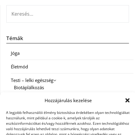
KERESÉS:
Témák
Jóga
Életmód
Testi – lelki egészség
Biotáplálkozás
Hozzájárulás kezelése
Család
A legjobb felhasználói élmény biztosítása érdekében olyan technológiákat
Diéta
használunk, mint például a cookie-k, amelyek tárolják az
eszközinformációkat és/vagy hozzáférnek azokhoz. Ezen technológiákhoz
Fitness
való hozzájárulás lehetővé teszi számunkra, hogy olyan adatokat
dolgozzunk fel ezen az oldalon, mint a böngészési viselkedés vagy az