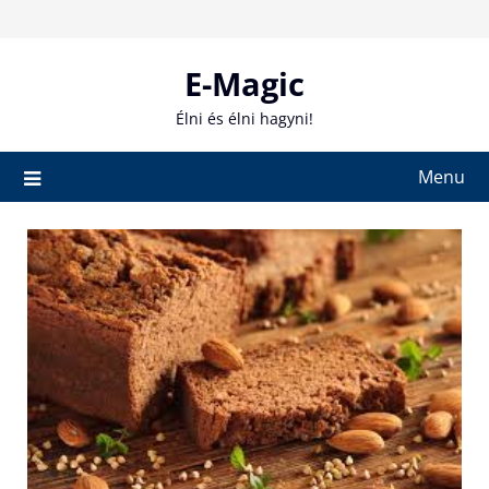
Skip
to
content
E-Magic
Élni és élni hagyni!
Menu