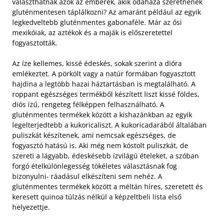
választhatnak azok az emberek, akik odahaza szeretnének
gluténmentesen táplálkozni? Az amaránt például az egyik
legkedveltebb gluténmentes gabonaféle. Már az ősi
mexikóiak, az aztékok és a maják is előszeretettel
fogyasztották.
Az íze kellemes, kissé édeskés, sokak szerint a dióra
emlékeztet. A pörkölt vagy a natúr formában fogyasztott
hajdina a legtöbb hazai háztartásban is megtalálható. A
roppant egészséges termékből készített liszt kissé földes,
diós ízű, rengeteg félképpen felhasználható. A
gluténmentes termékek között a kishazánkban az egyik
legelterjedtebb a kukoricaliszt. A kukoricadarából általában
puliszkát készítenek, ami nemcsak egészséges, de
fogyasztó hatású is. Aki még nem kóstolt puliszkát, de
szereti a lágyabb, édeskésebb ízvilágú ételeket, a szóban
forgó ételkülönlegesség tökéletes választásnak fog
bizonyulni- ráadásul elkészíteni sem nehéz. A
gluténmentes termékek között a méltán híres, szeretett és
keresett quinoa túlzás nélkül a képzeltbeli lista első
helyezettje.