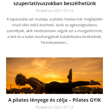
szuperlatívuszokban beszélhetünk
Posted on 2021-07-23
A tapasztalat azt mutatja, a pilates hatása már meglepően
rövid időn belül érezhető. Azok az egészségtudatos
személyek, akik rendszeresen végzik ezt a mozgásformát,
a test és a tudat összhangjának kialakítására törekednek.
Természetesen…
A pilates lényege és célja – Pilates GYIK
Posted on 2021-07-12