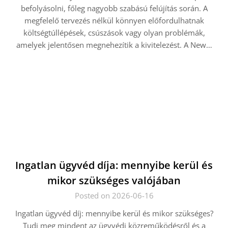
befolyásolni, főleg nagyobb szabású felújítás során. A
megfelelő tervezés nélkül könnyen előfordulhatnak
költségtúllépések, csúszások vagy olyan problémák,
amelyek jelentősen megnehezítik a kivitelezést. A New…
Ingatlan ügyvéd díja: mennyibe kerül és
mikor szükséges valójában
Posted on 2026-06-16
Ingatlan ügyvéd díj: mennyibe kerül és mikor szükséges?
Tudj meg mindent az ügyvédi közreműködésről és a