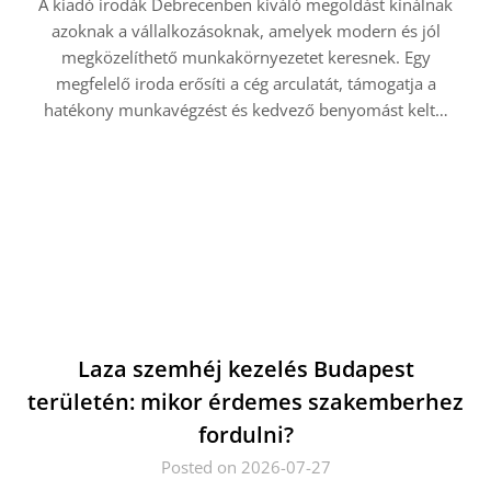
A kiadó irodák Debrecenben kiváló megoldást kínálnak
azoknak a vállalkozásoknak, amelyek modern és jól
megközelíthető munkakörnyezetet keresnek. Egy
megfelelő iroda erősíti a cég arculatát, támogatja a
hatékony munkavégzést és kedvező benyomást kelt…
Laza szemhéj kezelés Budapest
területén: mikor érdemes szakemberhez
fordulni?
Posted on 2026-07-27