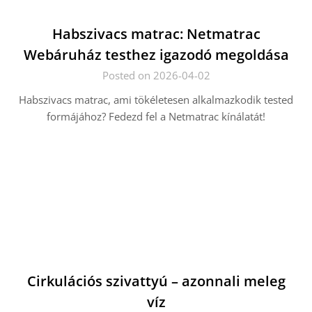
Habszivacs matrac: Netmatrac
Webáruház testhez igazodó megoldása
Posted on 2026-04-02
Habszivacs matrac, ami tökéletesen alkalmazkodik tested
formájához? Fedezd fel a Netmatrac kínálatát!
Cirkulációs szivattyú – azonnali meleg
víz