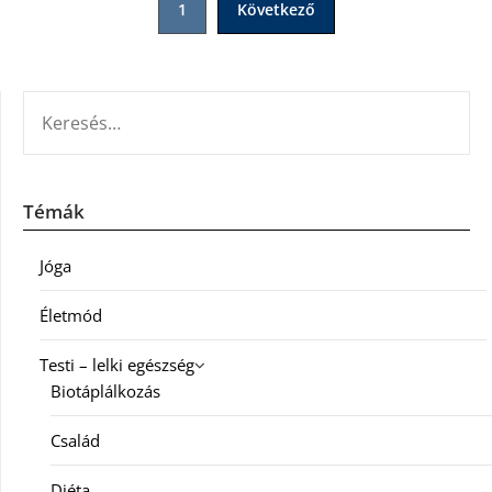
1
Következő
lapozása
KERESÉS:
Témák
Jóga
Életmód
Testi – lelki egészség
Biotáplálkozás
Család
Diéta