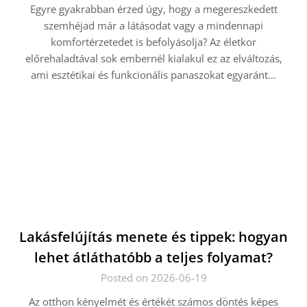
Egyre gyakrabban érzed úgy, hogy a megereszkedett
szemhéjad már a látásodat vagy a mindennapi
komfortérzetedet is befolyásolja? Az életkor
előrehaladtával sok embernél kialakul ez az elváltozás,
ami esztétikai és funkcionális panaszokat egyaránt…
Lakásfelújítás menete és tippek: hogyan
lehet átláthatóbb a teljes folyamat?
Posted on 2026-06-19
Az otthon kényelmét és értékét számos döntés képes