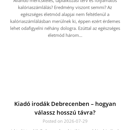
Állandó méricskélés, táplálkozási terv és folyamatos
kalóriaszámlálás? Eredmény viszont semmi? Az
egészséges életmód alapjai nem feltétlenül a
kalóriaszámlálásban merülnek ki, éppen ezért érdemes
lehet odafigyelni néhány dologra. Ezúttal az egészséges
életmód három…
Kiadó irodák Debrecenben – hogyan
válassz hosszú távra?
Posted on 2026-07-29