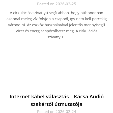
Posted on 2026-03-25
A cirkulációs szivattyú segít abban, hogy otthonodban
azonnal meleg víz folyjon a csapból, így nem kell percekig
várnod rá. Az eszköz használatával jelentős mennyiségű
vizet és energiát spórolhatsz meg. A cirkulációs
szivattyú…
Internet kábel választás – Kácsa Audió
szakértői útmutatója
Posted on 2026-02-24