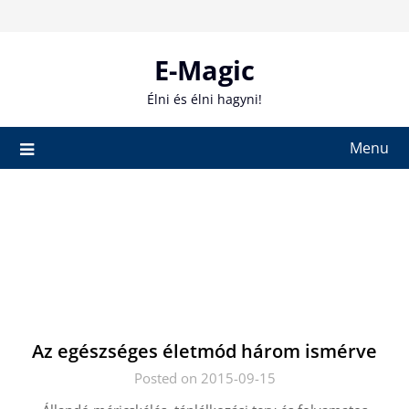
Skip
to
content
E-Magic
Élni és élni hagyni!
Menu
Az egészséges életmód három ismérve
Posted on 2015-09-15