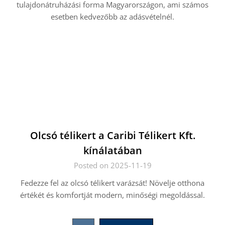
tulajdonátruházási forma Magyarországon, ami számos
esetben kedvezőbb az adásvételnél.
Olcsó télikert a Caribi Télikert Kft.
kínálatában
Posted on 2025-11-19
Fedezze fel az olcsó télikert varázsát! Növelje otthona
értékét és komfortját modern, minőségi megoldással.
Bejegyzések