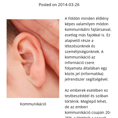
Posted on 2014-03-26
A Földön minden élőlény
képes valamilyen módon
kommunikálni fajtársaival,
esetleg más fajokkal is. Ez
alapvető része a
létezésünknek és
személyiségünknek. A
kommunikáció az
információ csere
folyamata általában egy
közös jel (informatika)
jelrendszer segítségével.
Az emberek esetében ez
testbeszéddel és szóban
történik. Meglepő lehet,
Kommunikáció
de az emberi
kommunikáció csupán 20-
25%-a történik a szavak