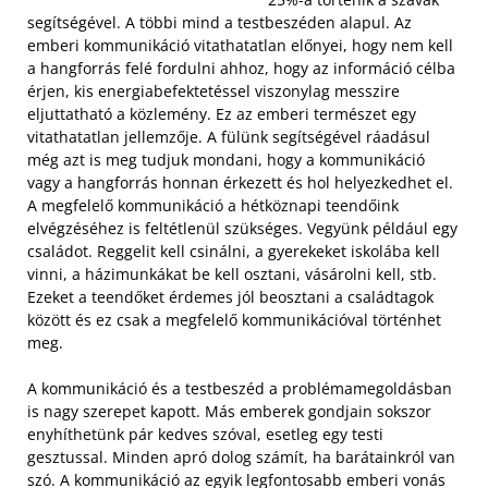
segítségével. A többi mind a testbeszéden alapul. Az
emberi kommunikáció vitathatatlan előnyei, hogy nem kell
a hangforrás felé fordulni ahhoz, hogy az információ célba
érjen, kis energiabefektetéssel viszonylag messzire
eljuttatható a közlemény. Ez az emberi természet egy
vitathatatlan jellemzője.
A fülünk segítségével ráadásul
még azt is meg tudjuk mondani, hogy a kommunikáció
vagy a hangforrás honnan érkezett és hol helyezkedhet el.
A megfelelő kommunikáció a hétköznapi teendőink
elvégzéséhez is feltétlenül szükséges. Vegyünk például egy
családot. Reggelit kell csinálni, a gyerekeket iskolába kell
vinni, a házimunkákat be kell osztani, vásárolni kell, stb.
Ezeket a teendőket érdemes jól beosztani a családtagok
között és ez csak a megfelelő kommunikációval történhet
meg.
A kommunikáció és a testbeszéd a problémamegoldásban
is nagy szerepet kapott. Más emberek gondjain sokszor
enyhíthetünk pár kedves szóval, esetleg egy testi
gesztussal. Minden apró dolog számít, ha barátainkról van
szó. A kommunikáció az egyik legfontosabb emberi vonás