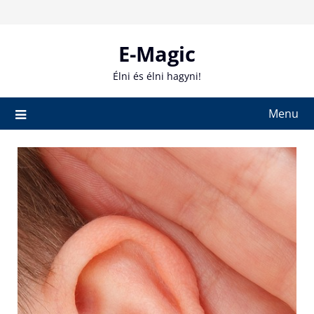
Skip
to
content
E-Magic
Élni és élni hagyni!
Menu