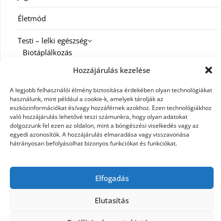
Életmód
Testi – lelki egészség
Biotáplálkozás
Hozzájárulás kezelése
Család
A legjobb felhasználói élmény biztosítása érdekében olyan technológiákat
Diéta
használunk, mint például a cookie-k, amelyek tárolják az
eszközinformációkat és/vagy hozzáférnek azokhoz. Ezen technológiákhoz
való hozzájárulás lehetővé teszi számunkra, hogy olyan adatokat
Fitness
dolgozzunk fel ezen az oldalon, mint a böngészési viselkedés vagy az
egyedi azonosítók. A hozzájárulás elmaradása vagy visszavonása
Spiritualitás
hátrányosan befolyásolhat bizonyos funkciókat és funkciókat.
Munka
Karrier
Elfogadás
Elutasítás
©2026 E-Magic
| Design:
Newspaperly WordPress