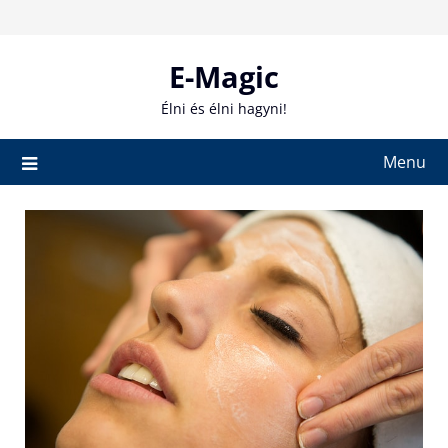
Skip
to
content
E-Magic
Élni és élni hagyni!
Menu