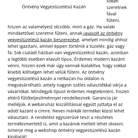
sokan
Öntvény Vegyestüzelésű Kazán
szeretnek
fával
fűteni,
hiszen az valamelyest olcsóbb, mint a gáz. Ha valaki
mindkettővel szeretne fűteni, annak
javasolt az öntvény
vegyestüzelésű kazán beszerezése
, amelyet mindig ahhoz
lehet igazítani, amivel éppen történik a tüzelés: gáz vagy
fa. Sok családi házban van vegyestüzelésű kazán, azonban
a legtöbb esetben elavult típus. Érdemes modern kazánt
venni, hiszen ezek már úgy vannak kialakítva, hogy sokkal
kisebb költségen lehet velük fűteni.
Az öntvény
vegyestüzelésű kazán a netkazan.hu oldalon is
megvásárolható, amely nagyon széles választékkal várja a
vásárlókat. Mindegyik típust érdemes megtekinteni, hiszen
eltérő fűtőteljesítménnyel rendelkeznek. Garancia jár
melléjük. A webáruház kiszállítással együtt juttatja el az
adott kazánt a címre. Neves márkák termékei közül lehet
választani. A rendelést egyszerűvé teszi a részletes
termékismertető is, amit a kazánok mellett lehet olvasni.
Ismerje meg a webshop öntvény vegyestüzelésű kazán
kínálatát!