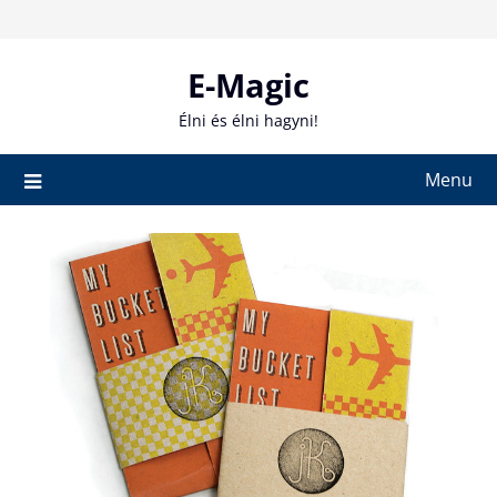
Skip
to
content
E-Magic
Élni és élni hagyni!
Menu