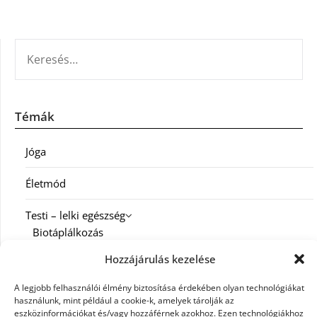
KERESÉS:
Témák
Jóga
Életmód
Testi – lelki egészség
Biotáplálkozás
Hozzájárulás kezelése
Család
A legjobb felhasználói élmény biztosítása érdekében olyan technológiákat
Diéta
használunk, mint például a cookie-k, amelyek tárolják az
eszközinformációkat és/vagy hozzáférnek azokhoz. Ezen technológiákhoz