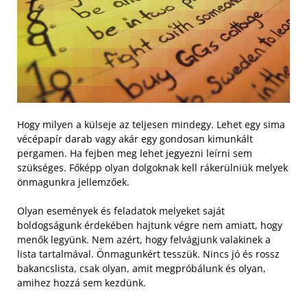
Hogy milyen a külseje az teljesen mindegy. Lehet egy sima
vécépapír darab vagy akár egy gondosan kimunkált
pergamen. Ha fejben meg lehet jegyezni leírni sem
szükséges. Főképp olyan dolgoknak kell rákerülniük melyek
önmagunkra jellemzőek.
Olyan események és feladatok melyeket saját
boldogságunk érdekében hajtunk végre nem amiatt, hogy
menők legyünk. Nem azért, hogy felvágjunk valakinek a
lista tartalmával. Önmagunkért tesszük. Nincs jó és rossz
bakancslista, csak olyan, amit megpróbálunk és olyan,
amihez hozzá sem kezdünk.