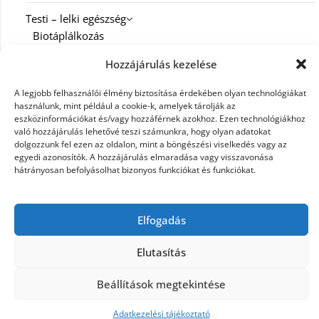
Testi – lelki egészség
Biotáplálkozás
Hozzájárulás kezelése
Család
A legjobb felhasználói élmény biztosítása érdekében olyan technológiákat
Diéta
használunk, mint például a cookie-k, amelyek tárolják az
eszközinformációkat és/vagy hozzáférnek azokhoz. Ezen technológiákhoz
Fitness
való hozzájárulás lehetővé teszi számunkra, hogy olyan adatokat
dolgozzunk fel ezen az oldalon, mint a böngészési viselkedés vagy az
egyedi azonosítók. A hozzájárulás elmaradása vagy visszavonása
Spiritualitás
hátrányosan befolyásolhat bizonyos funkciókat és funkciókat.
Munka
Karrier
Elfogadás
Elutasítás
©2026 E-Magic
| Design:
Newspaperly WordPress
Beállítások megtekintése
Theme
Adatkezelési tájékoztató