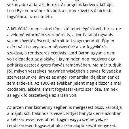
vékonyabb a darázsdereka. Az angolok kedvenc költője,
Lord Byron nevéhez fűződik a soron következő hírhedt
fogyókúra, az ecetdiéta.
A költőóriás nemcsak elképesztő tehetségéről volt híres, de
a véleményformáló szerepéről is, a kor fiataljai ugyanis
vakon követték Byront, bármit tett vagy mondott. Éppen
ezért vált iszonyatosan népszerűvé a kor fogyókúrás
szokása, a rendszeres ecetivás. Lord Byron ugyanis nem
volt elégedett az alakjával, így minden nap megivott egy
pohárka ecetet a gyors fogyás reményében. Ma már tudjuk
jól, milyen veszélyes nagymennyiségben a savas folyadék a
szervezetünkre, ám ez az angol romantika idejében senkit
sem érdekelt. Az 1800-as években jelent meg először a mai
csodapirulákként ismert fogyásserkentő szer őse, aminek
az egyik fő összetevője az arzén volt.
Az arzén már kismennyiségben is mérgezést okoz, károsítja
a májat, sőt, halálhoz is vezet. Fittyet hánytak erre azonban
a kétszáz évvel ezelőtt élt fogyni vágyó személyek, és
rendszeresen fogyasztottak arzén alapú készítményeket.