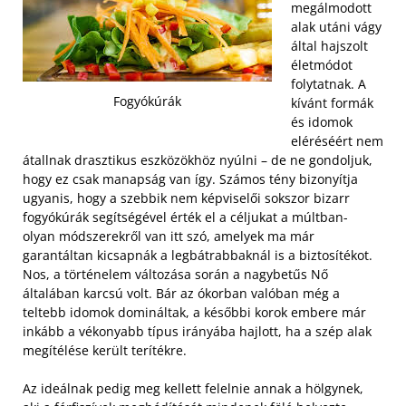
megálmodott
alak utáni vágy
által hajszolt
életmódot
folytatnak. A
Fogyókúrák
kívánt formák
és idomok
eléréséért nem
átallnak drasztikus eszközökhöz nyúlni – de ne gondoljuk,
hogy ez csak manapság van így. Számos tény bizonyítja
ugyanis, hogy a szebbik nem képviselői sokszor bizarr
fogyókúrák segítségével érték el a céljukat a múltban-
olyan módszerekről van itt szó, amelyek ma már
garantáltan kicsapnák a legbátrabbaknál is a biztosítékot.
Nos, a történelem változása során a nagybetűs Nő
általában karcsú volt. Bár az ókorban valóban még a
teltebb idomok domináltak, a későbbi korok embere már
inkább a vékonyabb típus irányába hajlott, ha a szép alak
megítélése került terítékre.
Az ideálnak pedig meg kellett felelnie annak a hölgynek,