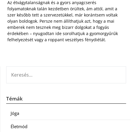
Az étvágytalanságnak és a gyors anyagcserés
folyamatoknak talán kezdetben örültek, ám attól, amit a
szer később tett a szervezetükkel, már korántsem voltak
olyan boldogok. Persze nem állíthatjuk azt, hogy a mai
emberek nem tesznek meg bizarr dolgokat a fogyás
érdekében – nyugodtan ide sorolhatjuk a gyomorgyűrűk
felhelyezését vagy a roppant veszélyes fénydiétát.
KERESÉS:
Témák
Jóga
Életmód