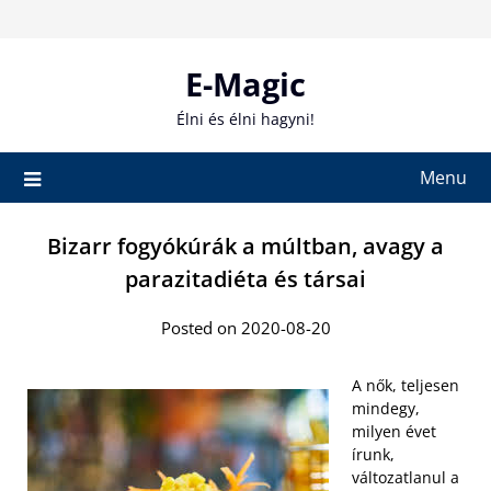
Skip
to
content
E-Magic
Élni és élni hagyni!
Menu
Bizarr fogyókúrák a múltban, avagy a
parazitadiéta és társai
Posted on 2020-08-20
A nők, teljesen
mindegy,
milyen évet
írunk,
változatlanul a