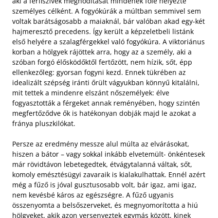
aki a férfiszívek meghódítását mindenek fölé helyezte
személyes célként. A fogyókúrák a múltban semmivel sem
voltak barátságosabb a maiaknál, bár valóban akad egy-két
hajmeresztő precedens. Így került a képzeletbeli listánk
első helyére a szalagférgekkel való fogyókúra. A viktoriánus
korban a hölgyek rájöttek arra, hogy az a személy, aki a
szóban forgó élősködőktől fertőzött, nem hízik, sőt, épp
ellenkezőleg: gyorsan fogyni kezd. Ennek tükrében az
idealizált szépség iránti őrült vágyukban könnyű kitalálni,
mit tettek a mindenre elszánt nőszemélyek: élve
fogyasztották a férgeket annak reményében, hogy szintén
megfertőződve ők is hatékonyan dobják majd le azokat a
fránya pluszkilókat.
Persze az eredmény messze alul múlta az elvárásokat,
hiszen a bátor – vagy sokkal inkább elvetemült- önkéntesek
már rövidtávon lebetegedtek, étvágytalanná váltak, sőt,
komoly emésztésügyi zavaraik is kialakulhattak. Ennél azért
még a fűző is jóval gusztusosabb volt, bár igaz, ami igaz,
nem kevésbé káros az egészségre. A fűző ugyanis
összenyomta a belsőszerveket, és megnyomorította a hiú
hölgyeket, akik azon versenyeztek egymás között, kinek