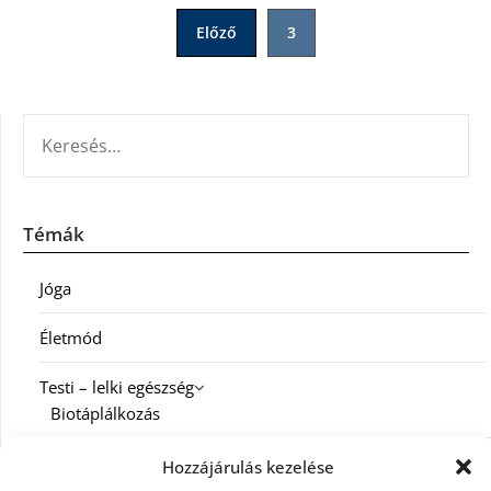
Bejegyzések
Előző
3
lapozása
KERESÉS:
Témák
Jóga
Életmód
Testi – lelki egészség
Biotáplálkozás
Család
Hozzájárulás kezelése