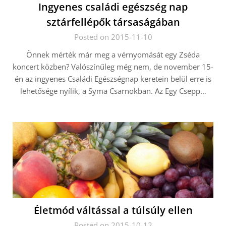
Ingyenes családi egészség nap
sztárfellépők társaságában
Posted on 2015-11-10
Önnek mérték már meg a vérnyomását egy Zséda
koncert közben? Valószínűleg még nem, de november 15-
én az ingyenes Családi Egészségnap keretein belül erre is
lehetősége nyílik, a Syma Csarnokban. Az Egy Csepp…
Életmód váltással a túlsúly ellen
Posted on 2015-10-12