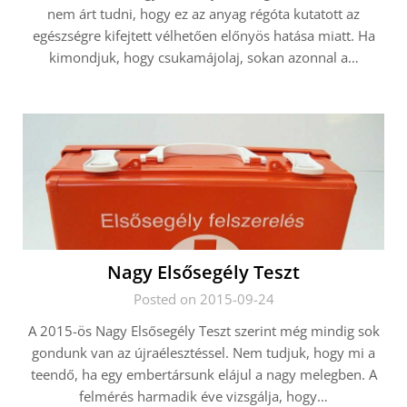
nem árt tudni, hogy ez az anyag régóta kutatott az
egészségre kifejtett vélhetően előnyös hatása miatt. Ha
kimondjuk, hogy csukamájolaj, sokan azonnal a…
Nagy Elsősegély Teszt
Posted on 2015-09-24
A 2015-ös Nagy Elsősegély Teszt szerint még mindig sok
gondunk van az újraélesztéssel. Nem tudjuk, hogy mi a
teendő, ha egy embertársunk elájul a nagy melegben. A
felmérés harmadik éve vizsgálja, hogy…