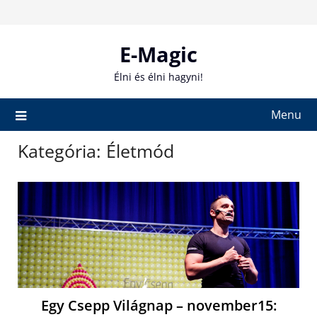
Skip
to
content
E-Magic
Élni és élni hagyni!
Menu
Kategória:
Életmód
Egy Csepp Világnap – november15: