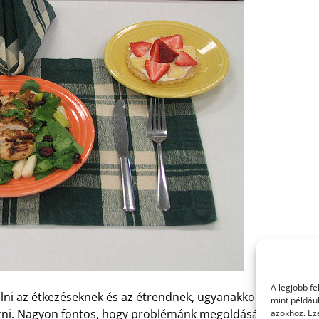
A legjobb f
elni az étkezéseknek és az étrendnek, ugyanakkor a
mint példáu
zni. Nagyon fontos, hogy problémánk megoldására
azokhoz. Ez