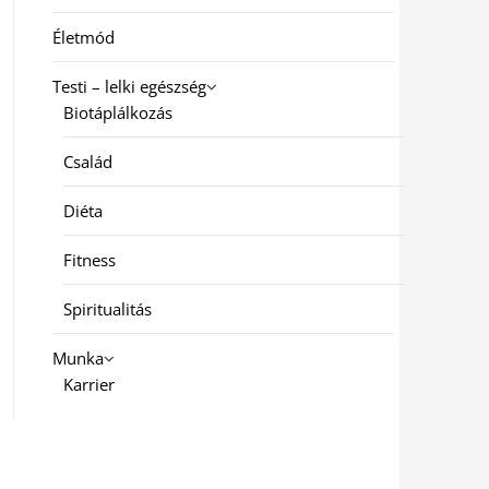
Életmód
Testi – lelki egészség
Biotáplálkozás
Család
Diéta
Fitness
Spiritualitás
Munka
Karrier