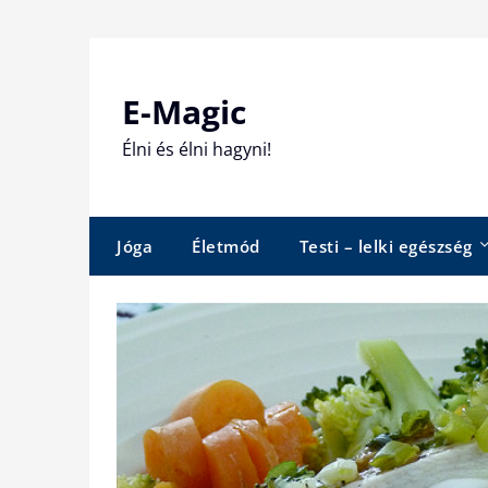
Skip
to
content
E-Magic
Élni és élni hagyni!
Jóga
Életmód
Testi – lelki egészség