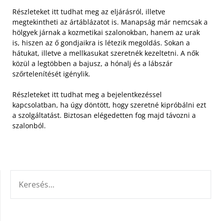
Részleteket itt tudhat meg az eljárásról, illetve
megtekintheti az ártáblázatot is. Manapság már nemcsak a
hölgyek járnak a kozmetikai szalonokban, hanem az urak
is, hiszen az ő gondjaikra is létezik megoldás. Sokan a
hátukat, illetve a mellkasukat szeretnék kezeltetni. A nők
közül a legtöbben a bajusz, a hónalj és a lábszár
szőrtelenítését igénylik.
Részleteket itt tudhat meg a bejelentkezéssel
kapcsolatban, ha úgy döntött, hogy szeretné kipróbálni ezt
a szolgáltatást. Biztosan elégedetten fog majd távozni a
szalonból.
KERESÉS: