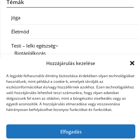
Témák
Jóga
Életmód
Testi – lelki egészség
Biotáplálkozás
Hozzájárulás kezelése
Család
A legjobb felhasználói élmény biztosítása érdekében olyan technológiákat
Diéta
használunk, mint például a cookie-k, amelyek tárolják az
eszközinformációkat és/vagy hozzáférnek azokhoz. Ezen technológiákhoz
való hozzájárulás lehetővé teszi számunkra, hogy olyan adatokat
Fitness
dolgozzunk fel ezen az oldalon, mint a böngészési viselkedés vagy az
egyedi azonosítók. A hozzájárulás elmaradása vagy visszavonása
Spiritualitás
hátrányosan befolyásolhat bizonyos funkciókat és funkciókat.
Munka
Karrier
Elfogadás