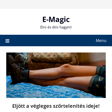
Skip
to
content
E-Magic
Élni és élni hagyni!
Menu
Eljött a végleges szőrtelenítés ideje!