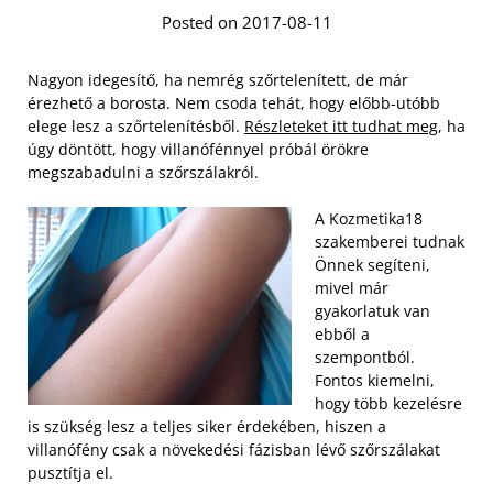
Posted on 2017-08-11
Nagyon idegesítő, ha nemrég szőrtelenített, de már
érezhető a borosta. Nem csoda tehát, hogy előbb-utóbb
elege lesz a szőrtelenítésből.
Részleteket itt tudhat meg
, ha
úgy döntött, hogy villanófénnyel próbál örökre
megszabadulni a szőrszálakról.
A Kozmetika18
szakemberei tudnak
Önnek segíteni,
mivel már
gyakorlatuk van
ebből a
szempontból.
Fontos kiemelni,
hogy több kezelésre
is szükség lesz a teljes siker érdekében, hiszen a
villanófény csak a növekedési fázisban lévő szőrszálakat
pusztítja el.