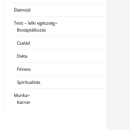
Életmód
Testi – lelki egészség
Biotáplálkozás
Család
Diéta
Fitness
Spiritualitás
Munka
Karrier