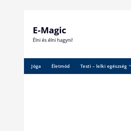
Skip
to
content
E-Magic
Élni és élni hagyni!
Jóga
Életmód
Testi – lelki egészség