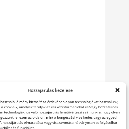
Hozzájárulás kezelése
elhasználói élmény biztosítása érdekében olyan technológiákat használunk,
l a cookie-k, amelyek tárolják az eszközinformációkat és/vagy hozzáférnek
en technológiákhoz való hozzájárulás lehetővé teszi számunkra, hogy olyan
gozzunk fel ezen az oldalon, mint a böngészési viselkedés vagy az egyedi
 A hozzájárulás elmaradása vagy visszavonása hátrányosan befolyásolhat
kciókat és funkciókat.