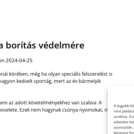
 a borítás védelmére
on 2024-04-25
nái körében, még ha olyan speciális felszerelést is
t nagyon kedvelt sportág, mert az év bármelyik
 ami az adott követelményekhez van szabva. A
A legjobb f
i viselete. Ezek nem hagynak csúnya nyomokat, míg
mint példáu
azokhoz. Ez
adatokat dol
azonosítók.
bizonyos fun