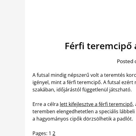
Férfi teremcipő
Posted 
A futsal mindig népszerű volt a teremtés koro
igényel, mint a férfi teremcipő. A futsal ezér
szakában, időjárástól függetlenül játszható.
Erre a célra
lett kifejlesztve a férfi teremcipő
,
teremben elengedhetetlen a speciális lábbel
a hagyományos cipők dörzsölhetik a padlót.
Pages:
1
2