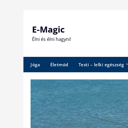
Skip
to
content
E-Magic
Élni és élni hagyni!
Jóga
Életmód
Testi – lelki egészség