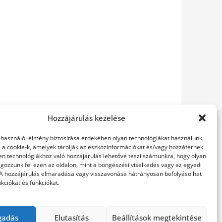
Hozzájárulás kezelése
elhasználói élmény biztosítása érdekében olyan technológiákat használunk,
l a cookie-k, amelyek tárolják az eszközinformációkat és/vagy hozzáférnek
en technológiákhoz való hozzájárulás lehetővé teszi számunkra, hogy olyan
gozzunk fel ezen az oldalon, mint a böngészési viselkedés vagy az egyedi
 A hozzájárulás elmaradása vagy visszavonása hátrányosan befolyásolhat
kciókat és funkciókat.
gadás
Elutasítás
Beállítások megtekintése