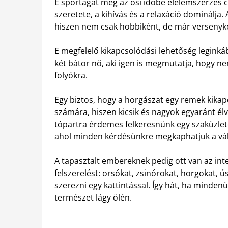
E sportágat még az ősi időbe élelemszerzés 
szeretete, a kihívás és a relaxáció dominálja
hiszen nem csak hobbiként, de már versenyké
E megfelelő kikapcsolódási lehetőség leginká
két bátor nő, aki igen is megmutatja, hogy ne
folyókra.
Egy biztos, hogy a horgászat egy remek kikap
számára, hiszen kicsik és nagyok egyaránt él
tópartra érdemes felkeresnünk egy szaküzlete
ahol minden kérdésünkre megkaphatjuk a vál
A tapasztalt embereknek pedig ott van az int
felszerelést: orsókat, zsinórokat, horgokat, ú
szerezni egy kattintással. Így hát, ha minden
természet lágy ölén.