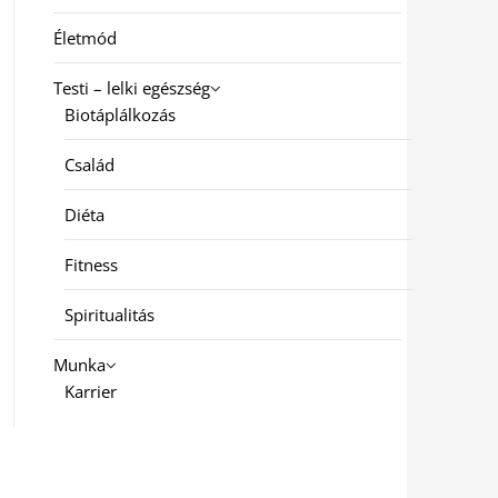
Életmód
Testi – lelki egészség
Biotáplálkozás
Család
Diéta
Fitness
Spiritualitás
Munka
Karrier