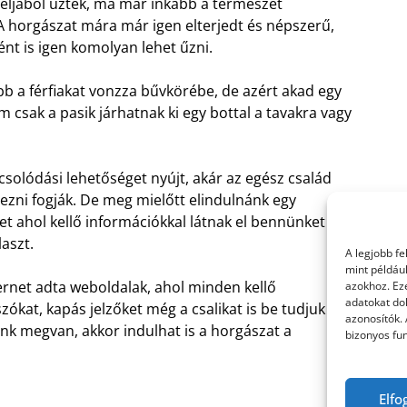
céljából űzték, ma már inkább a természet
. A horgászat mára már igen elterjedt és népszerű,
nt is igen komolyan lehet űzni.
bb a férfiakat vonzza bűvkörébe, de azért akad egy
m csak a pasik járhatnak ki egy bottal a tavakra vagy
csolódási lehetőséget nyújt, akár az egész család
vezni fogják. De meg mielőtt elindulnánk egy
t ahol kellő információkkal látnak el bennünket és
aszt.
A legjobb f
mint példáu
ernet adta weboldalak, ahol minden kellő
azokhoz. Ez
adatokat dol
szókat, kapás jelzőket még a csalikat is be tudjuk
azonosítók.
ünk megvan, akkor indulhat is a horgászat a
bizonyos fun
Elfo