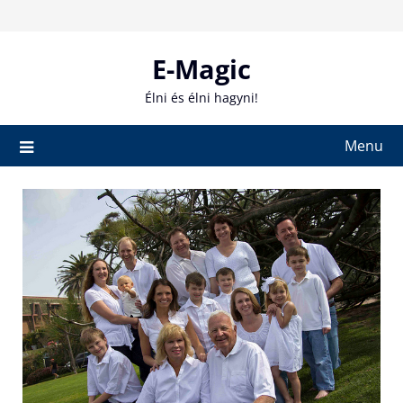
Skip
to
content
E-Magic
Élni és élni hagyni!
Menu