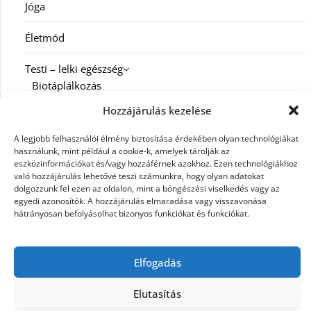
Jóga
Életmód
Testi – lelki egészség
Biotáplálkozás
Hozzájárulás kezelése
Család
A legjobb felhasználói élmény biztosítása érdekében olyan technológiákat
Diéta
használunk, mint például a cookie-k, amelyek tárolják az
eszközinformációkat és/vagy hozzáférnek azokhoz. Ezen technológiákhoz
való hozzájárulás lehetővé teszi számunkra, hogy olyan adatokat
Fitness
dolgozzunk fel ezen az oldalon, mint a böngészési viselkedés vagy az
egyedi azonosítók. A hozzájárulás elmaradása vagy visszavonása
Spiritualitás
hátrányosan befolyásolhat bizonyos funkciókat és funkciókat.
Munka
Karrier
Elfogadás
Elutasítás