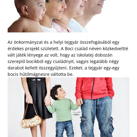
Az önkormányzat és a helyi tejgyár összefogásából egy
érdekes projekt született. A Boci család néven közkedveltté
vált játék lényege az volt, hogy az iskolatej dobozán
szereplő bocikból egy családnyit, vagyis legalább négy
darabot kellett összegyűjteni. Ezeket, a tejgyár egy-egy
bocis hűtőmágnesre váltotta be.