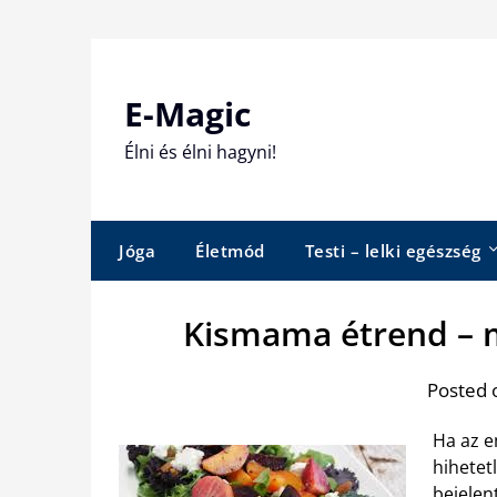
Skip
to
content
E-Magic
Élni és élni hagyni!
Jóga
Életmód
Testi – lelki egészség
Kismama étrend – m
Posted 
Ha az e
hihetet
bejelen