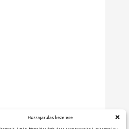
Hozzájárulás kezelése
elhasználói élmény biztosítása érdekében olyan technológiákat használunk,