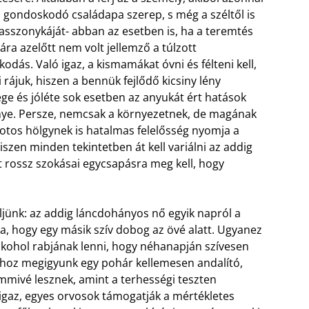
a gondoskodó családapa szerep, s még a széltől is
 asszonykáját- abban az esetben is, ha a teremtés
ára azelőtt nem volt jellemző a túlzott
odás. Való igaz, a kismamákat óvni és félteni kell,
i rájuk, hiszen a bennük fejlődő kicsiny lény
ge és jóléte sok esetben az anyukát ért hatások
ye. Persze, nemcsak a környezetnek, de magának
potos hölgynek is hatalmas felelősség nyomja a
hiszen minden tekintetben át kell variálni az addig
t rossz szokásai egycsapásra meg kell, hogy
éljünk: az addig láncdohányos nő egyik napról a
ja, hogy egy másik szív dobog az övé alatt. Ugyanez
 alkohol rabjának lenni, hogy néhanapján szívesen
rához megigyunk egy pohár kellemesen andalító,
mmivé lesznek, amint a terhességi teszten
i igaz, egyes orvosok támogatják a mértékletes