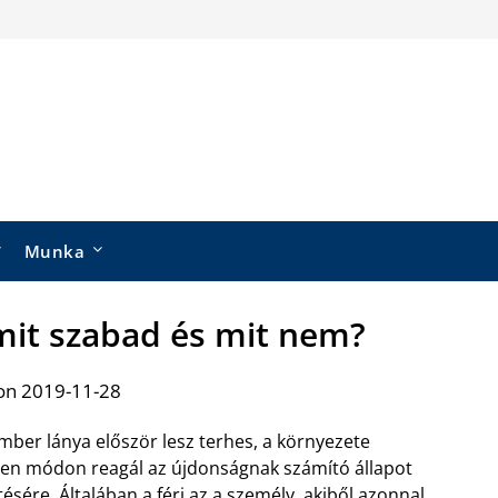
Munka
it szabad és mit nem?
on 2019-11-28
mber lánya először lesz terhes, a környezete
len módon reagál az újdonságnak számító állapot
tésére. Általában a férj az a személy, akiből azonnal