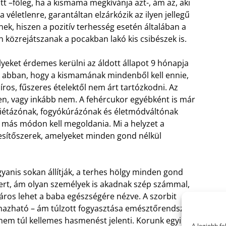
tt –főleg, ha a kismama megkívánja azt-, ám az, aki
véletlenre, garantáltan elzárkózik az ilyen jellegű
nek, hiszen a pozitív terhesség esetén általában a
 közrejátszanak a pocakban lakó kis csibészek is.
lyeket érdemes kerülni az áldott állapot 9 hónapja
 abban, hogy a kismamának mindenből kell ennie,
íros, fűszeres ételektől nem árt tartózkodni. Az
en, vagy inkább nem. A fehércukor egyébként is már
 diétázónak, fogyókúrázónak és életmódváltónak
ét más módon kell megoldania. Mi a helyzet a
sítőszerek, amelyeket minden gond nélkül
anis sokan állítják, a terhes hölgy minden gond
zert, ám olyan személyek is akadnak szép számmal,
 káros lehet a baba egészségére nézve. A szorbit
mazható – ám túlzott fogyasztása emésztőrendszeri
nem túl kellemes hasmenést jelenti. Korunk egyik
A legjobb f