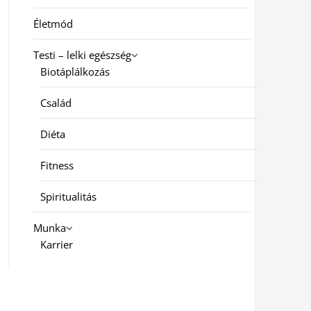
Életmód
Testi – lelki egészség
Biotáplálkozás
Család
Diéta
Fitness
Spiritualitás
Munka
Karrier