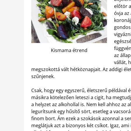
előtör 
óvja az
koronáj
gondosk
vigyázn
egészsé
függvén
Kismama étrend
az álla
vállát, 
megszokottá vált hétköznapjait. Az addigi éle
szűnjenek.
Csak, hogy egy egyszerű, életszerű példával 
másikra kötelezően leteszi a cigit, ha megtud
a helyzet az alkohollal is. Nem kell ahhoz az
legurítsunk egy hűsítő sört, esetleg a vacso
finom bort. Ám ezek a szokások azonnal a se
meglátjuk azt a bizonyos két csíkot. Igaz, am