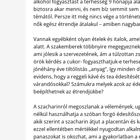
alkohol fogyasztást a terhesség 9 hónapja ala
biztosra akar menni, és nem bíz semmit sem a 
témától. Persze itt még nincs vége a történet
nők egész étrendje átalakul – amiben nagyban
Vannak egyébként olyan ételek és italok, ame
alatt. A szakemberek többnyire megegyeznek
ami jólesik a szervezetének, ám a túlzottan zs
örök kérdés a cukor- fogyaszthatjuk-e terhes
jónéhány éve tiltólistás „anyag”, így minden
evidens, hogy a reggeli kávé és tea édesítés
várandósokkal? Számukra melyek azok az éde
beépíthetnek az étrendjükbe?
A szacharinról megoszlanak a vélemények, ugy
nélkül használhatja a szóban forgó édesítős
akik szerint a szacharin átjut a placentán és
ezzel ellentétben mértékkel nyugodtan alkal
panaszokat is okozhat, ami a gyakorlatban a 