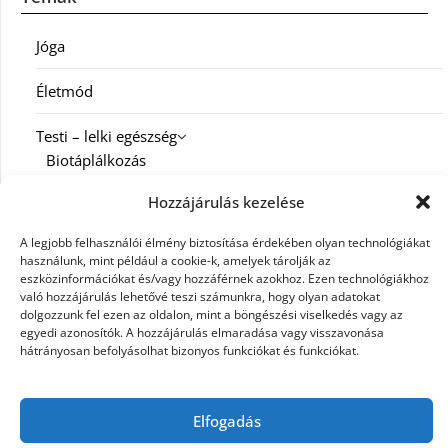
Jóga
Életmód
Testi – lelki egészség
Biotáplálkozás
Hozzájárulás kezelése
Család
A legjobb felhasználói élmény biztosítása érdekében olyan technológiákat
Diéta
használunk, mint például a cookie-k, amelyek tárolják az
eszközinformációkat és/vagy hozzáférnek azokhoz. Ezen technológiákhoz
Fitness
való hozzájárulás lehetővé teszi számunkra, hogy olyan adatokat
dolgozzunk fel ezen az oldalon, mint a böngészési viselkedés vagy az
egyedi azonosítók. A hozzájárulás elmaradása vagy visszavonása
Spiritualitás
hátrányosan befolyásolhat bizonyos funkciókat és funkciókat.
Munka
Karrier
Elfogadás