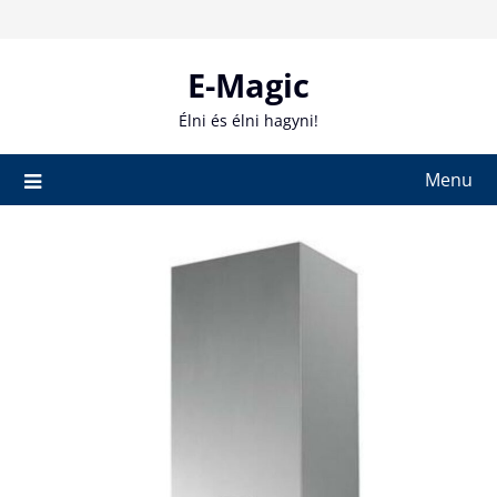
Skip
to
content
E-Magic
Élni és élni hagyni!
Menu