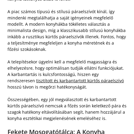
A piac számos típusú és stílusú páraelszívót kínál, így
mindenki megtalálhatja a saját igényeinek megfelelő
modellt. A modern konyhákba tökéletes választás a
minimalista design, míg a klasszikusabb stílusú konyhákba
inkább a rusztikus kürtős páraelszívók illenek. Fontos, hogy
a teljesítménye megfeleljen a konyha méretének és a
főzési szokásoknak.
A telepítésekor ügyelni kell a megfelelő magasságra és
elhelyezésre, hogy optimálisan tudják ellátni funkciójukat.
A karbantartás is kulcsfontosságú, hiszen egy
rendszeresen
tisztított és karbantartott kürtős páraelszívó
hosszú távon is megőrzi hatékonyságát.
Összességében, egy jól megválasztott és karbantartott
kürtős páraelszívó nemcsak a főzés során keletkező pára és
szagok hatékony eltávolításában segít, hanem hozzájárul a
konyha esztétikai megjelenésének emeléséhez is.
Fekete Mosogatótálca: A Konyha