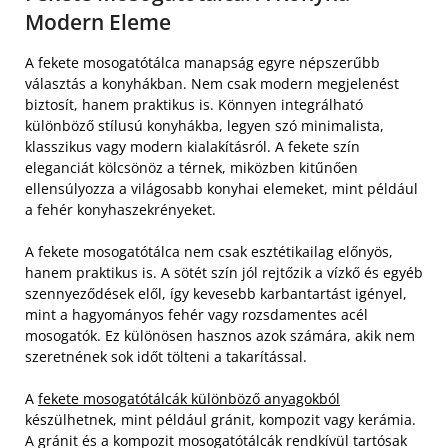
Modern Eleme
A fekete mosogatótálca manapság egyre népszerűbb
választás a konyhákban. Nem csak modern megjelenést
biztosít, hanem praktikus is. Könnyen integrálható
különböző stílusú konyhákba, legyen szó minimalista,
klasszikus vagy modern kialakításról. A fekete szín
eleganciát kölcsönöz a térnek, miközben kitűnően
ellensúlyozza a világosabb konyhai elemeket, mint például
a fehér konyhaszekrényeket.
A fekete mosogatótálca nem csak esztétikailag előnyös,
hanem praktikus is. A sötét szín jól rejtőzik a vízkő és egyéb
szennyeződések elől, így kevesebb karbantartást igényel,
mint a hagyományos fehér vagy rozsdamentes acél
mosogatók. Ez különösen hasznos azok számára, akik nem
szeretnének sok időt tölteni a takarítással.
A
fekete mosogatótálcák különböző anyagokból
készülhetnek, mint például gránit, kompozit vagy kerámia.
A gránit és a kompozit mosogatótálcák rendkívül tartósak