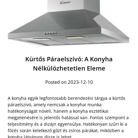
Kürtős Páraelszívó: A Konyha
Nélkülözhetetlen Eleme
Posted on 2023-12-10
A konyha egyik legfontosabb berendezési tárgya a kürtős
páraelszívó, amely nemcsak a konyhai munka
hatékonyságát növeli, hanem a konyha esztétikai
megjelenésére is jelentős hatással van. Fontos szempont a
teljesítmény és a dizájn egyensúlya. Hatékonyan szűri ki a
főzés során keletkező gőzt és zsíros párákat, miközben a
konyha látványos dísze is lehet.