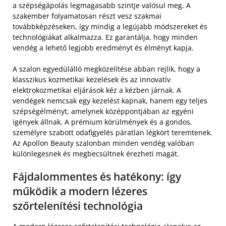
a szépségápolás legmagasabb szintje valósul meg. A
szakember folyamatosan részt vesz szakmai
továbbképzéseken, így mindig a legújabb módszereket és
technológiákat alkalmazza. Ez garantálja, hogy minden
vendég a lehető legjobb eredményt és élményt kapja.
A szalon egyedülálló megközelítése abban rejlik, hogy a
klasszikus kozmetikai kezelések és az innovatív
elektrokozmetikai eljárások kéz a kézben járnak. A
vendégek nemcsak egy kezelést kapnak, hanem egy teljes
szépségélményt, amelynek középpontjában az egyéni
igények állnak. A prémium körülmények és a gondos,
személyre szabott odafigyelés páratlan légkört teremtenek.
Az Apollon Beauty szalonban minden vendég valóban
különlegesnek és megbecsültnek érezheti magát.
Fájdalommentes és hatékony: így
működik a modern lézeres
szőrtelenítési technológia