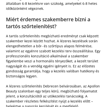
általában 6-8 kezelésre van szükség, amelyeket 6-8 hetes
időközönként végeznek.
Miért érdemes szakemberre bízni a
tartós szőrtelenítést?
A tartós szőrtelenítés megbízható eredményt csak képzett
szakember kezei között hozhat. A lézeres kezelések során
elengedhetetlen a bőr- és szőrtípus alapos felmérése,
valamint az egyénre szabott kezelési terv összeállítása. Egy
professzionális konzultáció alkalmával a szakember
figyelembe veszi a hormonális tényezőket, a kezelt terület
nagyságát és a vendég egyéni igényeit is. Ez az előzetes
gondosság garantálja, hogy a kezelés valóban hatékony és
biztonságos legyen.
A lézeres szőrtelenítés Debrecen belvárosában, az Apollon
Beauty szalonban egy teljes körű, megbízható folyamatot
jelent, a konzultációtól az utókezelési tanácsokig. A
szakember részletes felkészítést nyújt a kezelés előtt –
beleértve a napozás kerülését és a megfelelő