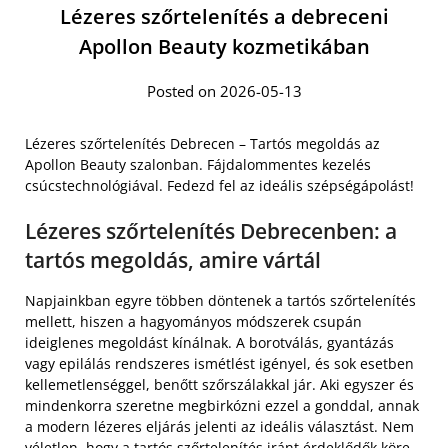
Lézeres szőrtelenítés a debreceni
Apollon Beauty kozmetikában
Posted on 2026-05-13
Lézeres szőrtelenítés Debrecen – Tartós megoldás az
Apollon Beauty szalonban. Fájdalommentes kezelés
csúcstechnológiával. Fedezd fel az ideális szépségápolást!
Lézeres szőrtelenítés Debrecenben: a
tartós megoldás, amire vártál
Napjainkban egyre többen döntenek a tartós szőrtelenítés
mellett, hiszen a hagyományos módszerek csupán
ideiglenes megoldást kínálnak. A borotválás, gyantázás
vagy epilálás rendszeres ismétlést igényel, és sok esetben
kellemetlenséggel, benőtt szőrszálakkal jár. Aki egyszer és
mindenkorra szeretne megbirkózni ezzel a gonddal, annak
a modern lézeres eljárás jelenti az ideális választást. Nem
véletlen, hogy a tartós szőrtelenítés iránt érdeklődők köre