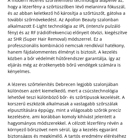
A modern lézeres szőrtelenítési technológia alapelve az,
hogy a lézerfény a szőrtüszőben lévő melaninra fókuszál,
és az abban keletkező hő károsítja a szőrtüszőt, gátolva a
további szőrnövekedést. Az Apollon Beauty szalonban
alkalmazott E-Light technológia az IPL (intenzív pulzáló
fény) és az RF (rádiófrekvencia) előnyeit ötvözi, kiegészítve
az SHR (Super Hair Removal) módszerrel. Ez a
professzionális kombináció nemcsak rendkívül hatékony,
hanem fájdalommentes élményt is biztosít. A kezelés
közben a bőr védelmét hűtőrendszer garantálja, így az
eljárás még az érzékenyebb bőrű vendégek számára is
kényelmes.
A lézeres szőrtelenítés Debrecen legjobb szalonjában
különösen azért kiemelkedő, mert a csúcstechnológia
lehetővé teszi különböző bőr- és szőrtípusok kezelését. A
korszerű eszközök alkalmasak a vastagabb szőrszálak
elpusztítására éppúgy, mint a világosabb szőrök precíz
kezelésére, ami korábban komoly kihívást jelentett a
hagyományos módszerekkel. A célzott lézerfény révén a
környező bőrszövet nem sérül, így a kezelés egyaránt
biztonságos és megkímélő. A tartós eredmény eléréséhez