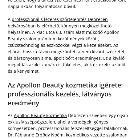
napjainkban folyamatosan bővül.
A
professzionális lézeres szőrtelenítés Debrecen
belvárosában is elérhető, könnyen megközelíthető
helyszínen. A Piac utca 63. szám alatt működő Apollon
Beauty szalon prémium körülmények között,
csúcstechnológiás eszközökkel végzi a kezeléseket. Az
eljárás hosszú távon megszünteti a nem kívánt szőrzetet,
és bársonyosan sima, ápolt bőrt eredményez. Ez a kiváló
megoldás azok számára is tökéletes, akik értékelik az időt
és a kényelmet.
Az Apollon Beauty kozmetika ígérete:
professzionális kezelés, látványos
eredmény
Az
Apollon Beauty kozmetika
Debrecen szívében egy olyan
exkluzív szépségszalon, ahol a vendégek igényes
környezetben, professzionális felszereltséggel találkoznak.
Dr. Fábiánné Erdődy Noémi kozmetikus vezette szalonban