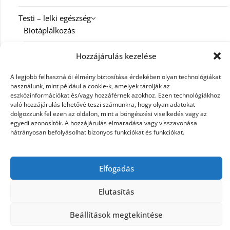
Testi – lelki egészség
Biotáplálkozás
Család
Hozzájárulás kezelése
Diéta
A legjobb felhasználói élmény biztosítása érdekében olyan technológiákat
használunk, mint például a cookie-k, amelyek tárolják az
eszközinformációkat és/vagy hozzáférnek azokhoz. Ezen technológiákhoz
Fitness
való hozzájárulás lehetővé teszi számunkra, hogy olyan adatokat
dolgozzunk fel ezen az oldalon, mint a böngészési viselkedés vagy az
Spiritualitás
egyedi azonosítók. A hozzájárulás elmaradása vagy visszavonása
hátrányosan befolyásolhat bizonyos funkciókat és funkciókat.
Munka
Karrier
Elfogadás
Elutasítás
©2026 E-Magic
| Design:
Newspaperly WordPress
Theme
Beállítások megtekintése