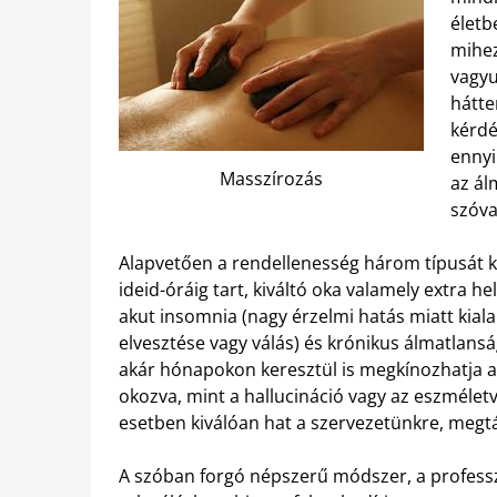
életb
mihez
vagyu
hátte
kérdé
ennyi
Masszírozás
az ál
szóva
Alapvetően a rendellenesség három típusát k
ideid-óráig tart, kiváltó oka valamely extra h
akut insomnia (nagy érzelmi hatás miatt kial
elvesztése vagy válás) és krónikus álmatlansá
akár hónapokon keresztül is megkínozhatja a
okozva, mint a hallucináció vagy az eszméle
esetben kiválóan hat a szervezetünkre, meg
A szóban forgó népszerű módszer, a professz