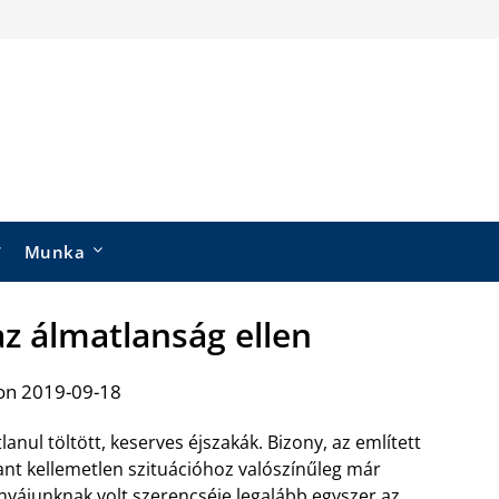
Munka
az álmatlanság ellen
on 2019-09-18
lanul töltött, keserves éjszakák. Bizony, az említett
nt kellemetlen szituációhoz valószínűleg már
yájunknak volt szerencséje legalább egyszer az