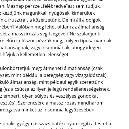
en. Másnap persze „felébredve”azt sem tudjuk,
 kezdjünk magunkkal, nyűgösek, kimerültek
nk, frusztrált a közérzetünk. De mi áll a dolgok
rében? Valóban meg lehet oldani az álmatlanság
sét a masszírozás segítségével? Ne szaladjunk
re előre, először nézzük meg, milyen típusai vannak
matlanságnak, vagy insomniának, ahogy idegen
l hívjuk a kellemetlen jelenséget.
ülönböztetjük meg: átmeneti álmatlanság (csak
elyzet, mint például a betegség vagy vizsgaidőszak),
akuló álmatlanság, mint például egyik szerettünk
g (ez a csúcsa az ilyen jellegű rendellenességeknek,
z embert, olyan súlyos és veszélyes gondokat
tvesztés). Szerencsére a masszírozás mindhárom
támogatva minket az insomnia legyőzésében.
ionális gyógymasszázs hatékonyan segíti a testet a