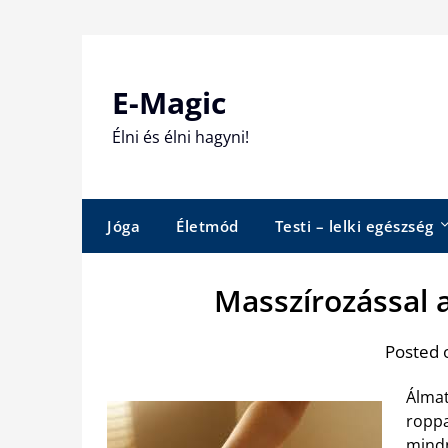
Skip
to
content
E-Magic
Élni és élni hagyni!
Jóga
Életmód
Testi – lelki egészség
Masszírozással 
Posted 
Álmat
roppa
mindn