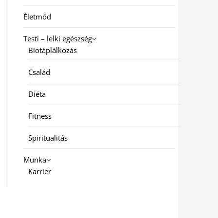
Életmód
Testi – lelki egészség
Biotáplálkozás
Család
Diéta
Fitness
Spiritualitás
Munka
Karrier