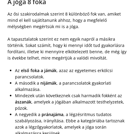
A jóga 8 foka
Az ősi szakirodalmak szerint 8 különböző fok van, amiket
mind el kell sajátítanunk ahhoz, hogy a megfelelő
mélységben megértsük mi is a jóga.
A tapasztalatok szerint ez nem egyik napról a másikra
történik. Sokat számít, hogy ki mennyi időt tud gyakorlásra
fordítani, illetve ki mennyire elkötelezett benne, de még így
is évekbe telhet, mire megértjük a valódi mivoltát.
Az
első foka a jámák
, azaz az egyetemes erkölcsi
parancsolatok.
A második a
nijámák
, a parancsolatok gyakorlati
alkalmazása.
Mindezek után következnek csak harmadik fokként az
ászanák
, amelyek a jógában alkalmazott testhelyzetek,
pózok.
A negyedik a
pránajáma
, a légzésritmus tudatos
szabályozása, irányítása. Ebbe a kategóriába tartoznak
azok a légzőgyakorlatok, amelyek a jóga során
alkalmazásra kerülnek.