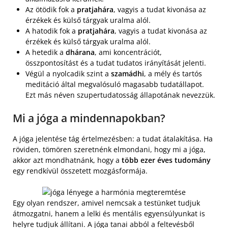
Az ötödik fok a
pratjahára
, vagyis a tudat kivonása az
érzékek és külső tárgyak uralma alól.
A hatodik fok a
pratjahára
, vagyis a tudat kivonása az
érzékek és külső tárgyak uralma alól.
A hetedik a
dhárana
, ami koncentrációt,
összpontosítást és a tudat tudatos irányítását jelenti.
Végül a nyolcadik szint a
szamádhi
, a mély és tartós
meditáció által megvalósuló magasabb tudatállapot.
Ezt más néven szupertudatosság állapotának nevezzük.
Mi a jóga a mindennapokban?
A jóga jelentése tág értelmezésben: a tudat átalakítása. Ha
röviden, tömören szeretnénk elmondani, hogy mi a jóga,
akkor azt mondhatnánk, hogy a
több ezer éves tudomány
egy rendkívül összetett mozgásformája.
Egy olyan rendszer, amivel nemcsak a testünket tudjuk
átmozgatni, hanem a lelki és mentális egyensúlyunkat is
helyre tudjuk állítani. A jóga tanai abból a feltevésből