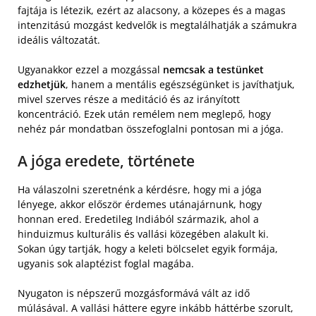
fajtája is létezik, ezért az alacsony, a közepes és a magas
intenzitású mozgást kedvelők is megtalálhatják a számukra
ideális változatát.
Ugyanakkor ezzel a mozgással
nemcsak a testünket
edzhetjük
, hanem a mentális egészségünket is javíthatjuk,
mivel szerves része a meditáció és az irányított
koncentráció. Ezek után remélem nem meglepő, hogy
nehéz pár mondatban összefoglalni pontosan mi a jóga.
A jóga eredete, története
Ha válaszolni szeretnénk a kérdésre, hogy mi a jóga
lényege, akkor először érdemes utánajárnunk, hogy
honnan ered. Eredetileg Indiából származik, ahol a
hinduizmus kulturális és vallási közegében alakult ki.
Sokan úgy tartják, hogy a keleti bölcselet egyik formája,
ugyanis sok alaptézist foglal magába.
Nyugaton is népszerű mozgásformává vált az idő
múlásával. A vallási háttere egyre inkább háttérbe szorult,