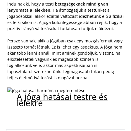
indulnak ki, hogy a testi
betegségeknek mindig van
lenyomata a lélekben
. Ha átmozgatjuk a testünket a
jógapózokkal, akkor ezáltal változást idézhetünk elő a fizikai
és lelki síkon is. A jóga különlegessége abban rejlik, hogy a
pozitív irányú változásokat tudatosan tudjuk előidézni.
Persze vannak, akik a jógában csak egy mozgásformát vagy
izzasztó tornát látnak. Ez is lehet egy aspektus. A jóga nem
akar több lenni annál, mint aminek gondoljuk. Viszont, ha
elkötelezettek vagyunk és magasabb szinten is
foglalkozunk vele, akkor más aspektusaiban is
tapasztalatot szerezhetünk. Legmagasabb fokán pedig
teljes életmódváltozást is magával hozhat.
A jóga hatásai testre és
lélekre