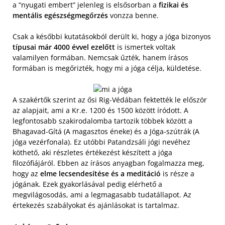
a “nyugati embert” jelenleg is elsősorban a
fizikai és
mentális egészségmegőrzés
vonzza benne.
Csak a későbbi kutatásokból derült ki, hogy a jóga bizonyos
típusai már 4000 évvel ezelőtt
is ismertek voltak
valamilyen formában. Nemcsak űzték, hanem írásos
formában is megőrizték, hogy mi a jóga célja, küldetése.
A szakértők szerint az ősi Rig-Védában fektették le először
az alapjait, ami a Kr.e. 1200 és 1500 között íródott. A
legfontosabb szakirodalomba tartozik többek között a
Bhagavad-Gítá (A magasztos éneke) és a Jóga-szútrák (A
jóga vezérfonala). Ez utóbbi Patandzsáli jógi nevéhez
köthető, aki részletes értékezést készített a jóga
filozófiájáról. Ebben az írásos anyagban fogalmazza meg,
hogy az
elme lecsendesítése és a meditáció
is része a
jógának. Ezek gyakorlásával pedig elérhető a
megvilágosodás, ami a legmagasabb tudatállapot. Az
értekezés szabályokat és ajánlásokat is tartalmaz.