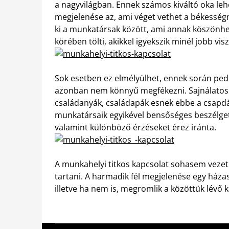
a nagyvilágban. Ennek számos kiváltó oka leh
megjelenése az, ami véget vethet a békessé
ki a munkatársak között, ami annak köszönhe
körében tölti, akikkel igyekszik minél jobb visz
Sok esetben ez elmélyülhet, ennek során ped
azonban nem könnyű megfékezni. Sajnálatos
családanyák, családapák esnek ebbe a csapdá
munkatársaik egyikével bensőséges beszélge
valamint különböző érzéseket érez iránta.
A munkahelyi titkos kapcsolat sohasem vezethe
tartani. A harmadik fél megjelenése egy háza
illetve ha nem is, megromlik a közöttük lévő 