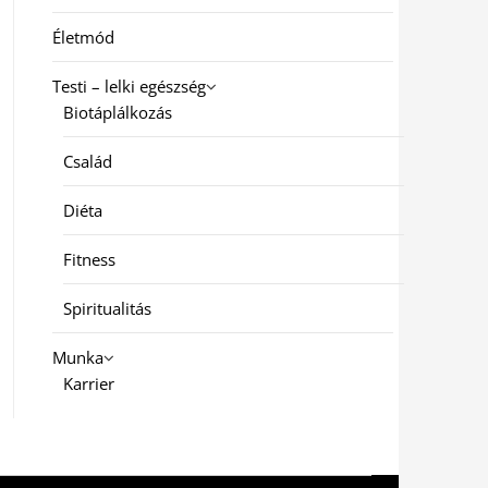
Életmód
Testi – lelki egészség
Biotáplálkozás
Család
Diéta
Fitness
Spiritualitás
Munka
Karrier