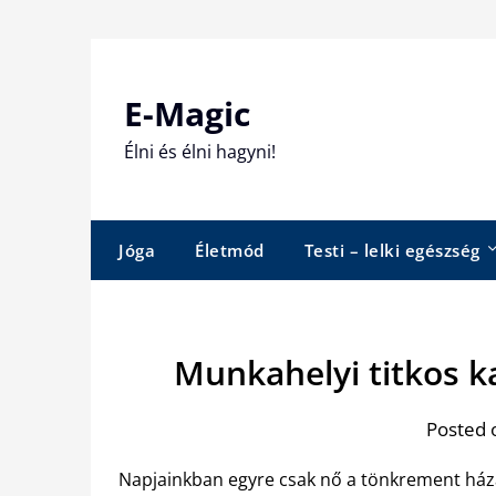
Skip
to
content
E-Magic
Élni és élni hagyni!
Jóga
Életmód
Testi – lelki egészség
Munkahelyi titkos k
Posted 
Napjainkban egyre csak nő a tönkrement háza