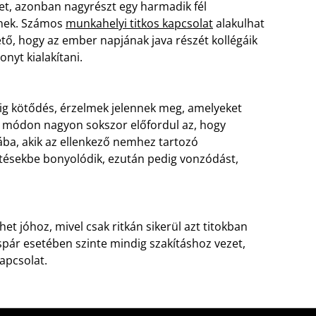
et, azonban nagyrészt egy harmadik fél
gnek. Számos
munkahelyi titkos kapcsolat
alakulhat
tő, hogy az ember napjának java részét kollégáik
onyt kialakítani.
ig kötődés, érzelmek jelennek meg, amelyeket
 módon nagyon sokszor előfordul az, hogy
ba, akik az ellenkező nemhez tartozó
tésekbe bonyolódik, ezután pedig vonzódást,
t jóhoz, mivel csak ritkán sikerül azt titokban
spár esetében szinte mindig szakításhoz vezet,
kapcsolat.