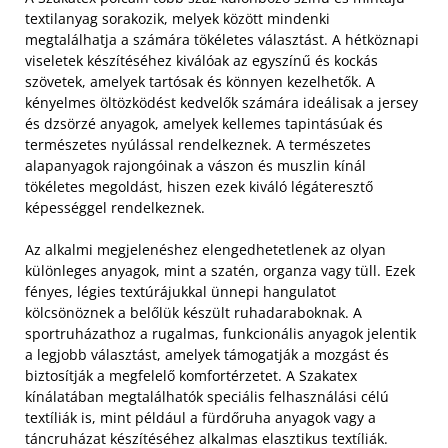
textilanyag sorakozik, melyek között mindenki
megtalálhatja a számára tökéletes választást. A hétköznapi
viseletek készítéséhez kiválóak az egyszínű és kockás
szövetek, amelyek tartósak és könnyen kezelhetők. A
kényelmes öltözködést kedvelők számára ideálisak a jersey
és dzsörzé anyagok, amelyek kellemes tapintásúak és
természetes nyúlással rendelkeznek. A természetes
alapanyagok rajongóinak a vászon és muszlin kínál
tökéletes megoldást, hiszen ezek kiváló légáteresztő
képességgel rendelkeznek.
Az alkalmi megjelenéshez elengedhetetlenek az olyan
különleges anyagok, mint a szatén, organza vagy tüll. Ezek
fényes, légies textúrájukkal ünnepi hangulatot
kölcsönöznek a belőlük készült ruhadaraboknak. A
sportruházathoz a rugalmas, funkcionális anyagok jelentik
a legjobb választást, amelyek támogatják a mozgást és
biztosítják a megfelelő komfortérzetet. A Szakatex
kínálatában megtalálhatók speciális felhasználási célú
textíliák is, mint például a fürdőruha anyagok vagy a
táncruházat készítéséhez alkalmas elasztikus textíliák.