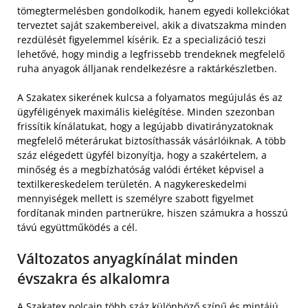
tömegtermelésben gondolkodik, hanem egyedi kollekciókat
terveztet saját szakembereivel, akik a divatszakma minden
rezdülését figyelemmel kísérik. Ez a specializáció teszi
lehetővé, hogy mindig a legfrissebb trendeknek megfelelő
ruha anyagok álljanak rendelkezésre a raktárkészletben.
A Szakatex sikerének kulcsa a folyamatos megújulás és az
ügyféligények maximális kielégítése. Minden szezonban
frissítik kínálatukat, hogy a legújabb divatirányzatoknak
megfelelő méterárukat biztosíthassák vásárlóiknak. A több
száz elégedett ügyfél bizonyítja, hogy a szakértelem, a
minőség és a megbízhatóság valódi értéket képvisel a
textilkereskedelem területén. A nagykereskedelmi
mennyiségek mellett is személyre szabott figyelmet
fordítanak minden partnerükre, hiszen számukra a hosszú
távú együttműködés a cél.
Változatos anyagkínálat minden
évszakra és alkalomra
A Szakatex polcain több száz különböző színű és mintájú