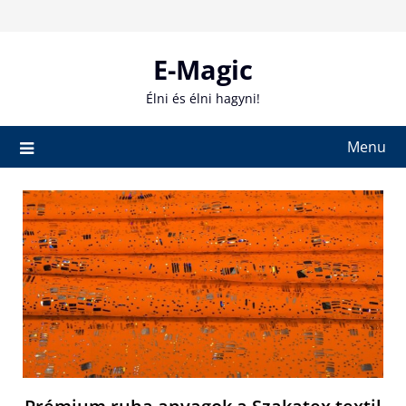
Skip
to
content
E-Magic
Élni és élni hagyni!
Menu