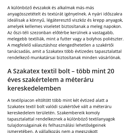
A különböző évszakok és alkalmak más-más
anyagösszetételt és textúrát igényelnek. A nyári időszakra
ideálisak a könnyű, légáteresztő viszkóz és krepp anyagok,
amelyek kellemes viseletet biztosítanak a meleg napokon.
Az őszi-téli szezonban előtérbe kerülnek a vastagabb,
melegebb textíliák, mint a futter vagy a bolyhos poliészter.
A megfelelő választáshoz elengedhetetlen a szakértői
tanácsadás, amit a Szakatex több évtizedes tapasztalattal
rendelkező munkatársai biztosítanak minden vásárlónak.
A Szakatex textil bolt – több mint 20
éves szakértelem a méteráru
kereskedelemben
A textilpiacon eltöltött több mint két évtized alatt a
Szakatex textil bolt valódi szakértővé vált a méteráru
kereskedelem területén. Szakembereik komoly
tapasztalattal rendelkeznek a különböző textilanyagok
tulajdonságainak és felhasználási lehetőségeinek
ismeretében. A vállalkozás nem a megszokott