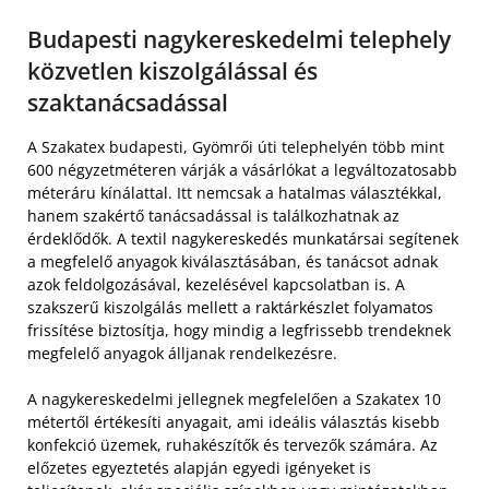
Budapesti nagykereskedelmi telephely
közvetlen kiszolgálással és
szaktanácsadással
A Szakatex budapesti, Gyömrői úti telephelyén több mint
600 négyzetméteren várják a vásárlókat a legváltozatosabb
méteráru kínálattal. Itt nemcsak a hatalmas választékkal,
hanem szakértő tanácsadással is találkozhatnak az
érdeklődők. A textil nagykereskedés munkatársai segítenek
a megfelelő anyagok kiválasztásában, és tanácsot adnak
azok feldolgozásával, kezelésével kapcsolatban is. A
szakszerű kiszolgálás mellett a raktárkészlet folyamatos
frissítése biztosítja, hogy mindig a legfrissebb trendeknek
megfelelő anyagok álljanak rendelkezésre.
A nagykereskedelmi jellegnek megfelelően a Szakatex 10
métertől értékesíti anyagait, ami ideális választás kisebb
konfekció üzemek, ruhakészítők és tervezők számára. Az
előzetes egyeztetés alapján egyedi igényeket is