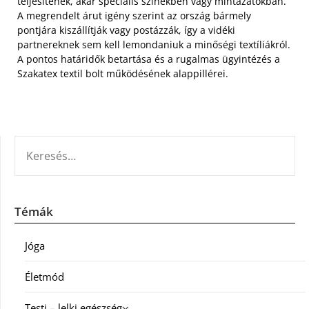
teljesítenek, akár speciális színekben vagy mintázatokban.
A megrendelt árut igény szerint az ország bármely
pontjára kiszállítják vagy postázzák, így a vidéki
partnereknek sem kell lemondaniuk a minőségi textíliákról.
A pontos határidők betartása és a rugalmas ügyintézés a
Szakatex textil bolt működésének alappillérei.
KERESÉS:
Témák
Jóga
Életmód
Testi – lelki egészség