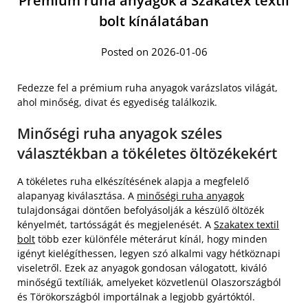
Prémium ruha anyagok a Szakatex textil
bolt kínálatában
Posted on 2026-01-06
Fedezze fel a prémium ruha anyagok varázslatos világát,
ahol minőség, divat és egyediség találkozik.
Minőségi ruha anyagok széles
választékban a tökéletes öltözékekért
A tökéletes ruha elkészítésének alapja a megfelelő
alapanyag kiválasztása. A
minőségi ruha anyagok
tulajdonságai döntően befolyásolják a készülő öltözék
kényelmét, tartósságát és megjelenését. A
Szakatex textil
bolt
több ezer különféle méterárut kínál, hogy minden
igényt kielégíthessen, legyen szó alkalmi vagy hétköznapi
viseletről. Ezek az anyagok gondosan válogatott, kiváló
minőségű textíliák, amelyeket közvetlenül Olaszországból
és Törökországból importálnak a legjobb gyártóktól.