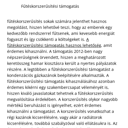
Fűtéskorszerűsítési támogatás
fűtéskorszerűsítés sokak számára jelenthet hasznos
megoldást, hiszen lehetővé teszi, hogy az emberek egy
kedvezőbb rendszerrel fűtsenek, ami kevesebb energiát
fogyaszt és így csökkenti a költségeket is.
A
fűtéskorszerűsítési támogatás hasznos lehetőség
, amit
érdemes kihasználni. A támogatás 2012-ben nagy
népszerűségnek örvendett, hiszen a meghatározott
keretösszeg hamar kiosztásra került a nyertes pályázatok
részére. A legtöbben a fűtéskorszerűsítési támogatást a
kondenzációs gázkazánok beépítésére alkalmazták.
A
fűtéskorszerűsítési támogatás kihasználásához azonban
érdemes kikérni egy szakembercsapat véleményét is,
hiszen kiváló javaslatokat tehetnek a fűtéskorszerűsítés
megvalósítása érdekében. A korszerűsítés olykor nagyobb
mértékű beruházást is igényelhet, ezért érdemes
kihasználni a támogatást. A korszerűsítés vonatkozhat a
régi kazánok kicserélésére, vagy akár a radiátorok
kicserélésére, továbbá szabályzóval való ellátásukra is. Az