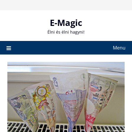
Skip
to
content
E-Magic
Élni és élni hagyni!
Menu