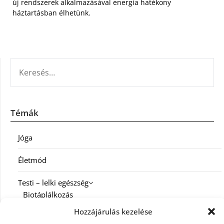
új rendszerek alkalmazásával energia hatékony
háztartásban élhetünk.
KERESÉS:
Témák
Jóga
Életmód
Testi – lelki egészség
Biotáplálkozás
Hozzájárulás kezelése
Család